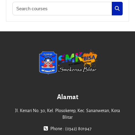
Search cour
Search c
Alamat
Jl. Kenari No. 30, Kel. Plosokerep, Kec. Sananwetan, Kota
Blitar
Phone : (0342) 801947