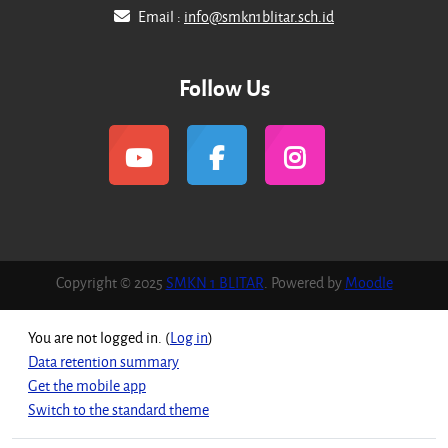
Email :
info@smkn1blitar.sch.id
Follow Us
Copyright © 2025
SMKN 1 BLITAR
. Powered by
Moodle
You are not logged in. (
Log in
)
Data retention summary
Get the mobile app
Switch to the standard theme