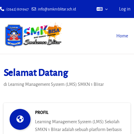
Log in
: (0342) 801947
:
info@smkn1blitar.sch.id
Skip to main content
Home
Selamat Datang
di Learning Management System (LMS) SMKN 1 Blitar
PROFIL
Learning Management System (LMS) Sekolah
SMKN 1 Blitar adalah sebuah platform berbasis